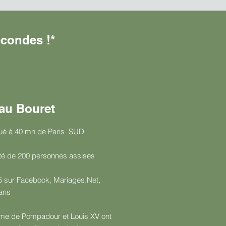
condes !*
s
eau Bouret
itué à 40 mn de Paris SUD
ité de 200 personnes assises
5/5 sur Facebook, Mariages.Net,
ans
 Mme de Pompadour et Louis XV ont