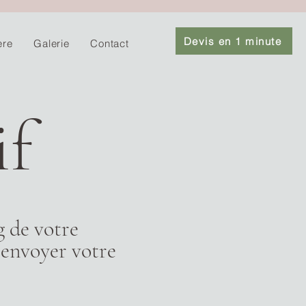
Devis en 1 minute
ère
Galerie
Contact
if
 de votre
 envoyer votre